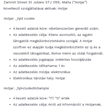
Zammit Street St Julians STJ 3155, Malta (“Hotjar”)
következő szolgáltatásai aktívak: Hotjar
Hotjar: _hjid cookie
A kezelt adatok köre: véletlenszerűen generált szám.
Az adatkezelés célja: Kliens azonosító, az egyéni
látogatók megkülönböztetésére szolgál. A Hotjar
szoftver ez alapján tudja megkülönböztetni az új és a
visszatérő látogatókat, illetve mérni az oldal forgalmát.
Az adatkezelés jogalapja: önkéntes hozzájárulás
Az adatkezelés időtartama: 1 év
Az adatkezelés módja: elektronikus
Elektronikus tárolási hely: Hotjar
Hotjar: _hjIncludedInSample
A kezelt adatok köre: ”1”/ ”0” érték
Az adatkezelés célja: Arról ad információt a Hotjarnak,