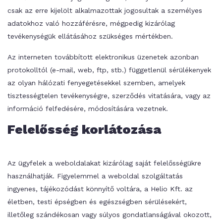
csak az erre kijelölt alkalmazottak jogosultak a személyes
adatokhoz való hozzáférésre, mégpedig kizárólag
tevékenységük ellátásához szükséges mértékben.
Az interneten továbbított elektronikus üzenetek azonban
protokolltól (e-mail, web, ftp, stb.) függetlenül sérülékenyek
az olyan hálózati fenyegetésekkel szemben, amelyek
tisztességtelen tevékenységre, szerződés vitatására, vagy az
információ felfedésére, módosítására vezetnek.
Felelősség korlátozása
Az ügyfelek a weboldalakat kizárólag saját felelősségükre
használhatják. Figyelemmel a weboldal szolgáltatás
ingyenes, tájékozódást könnyítő voltára, a Helio Kft. az
életben, testi épségben és egészségben sérülésekért,
illetőleg szándékosan vagy súlyos gondatlanságával okozott,