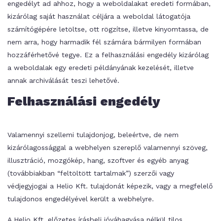
engedélyt ad ahhoz, hogy a weboldalakat eredeti formában,
kizárólag saját használat céljára a weboldal látogatója
számítógépére letöltse, ott rögzítse, illetve kinyomtassa, de
nem arra, hogy harmadik fél számára bármilyen formában
hozzáférhetővé tegye. Ez a felhasználási engedély kizárólag
a weboldalak egy eredeti példányának kezelését, illetve
annak archiválását teszi lehetővé.
Felhasználási engedély
Valamennyi szellemi tulajdonjog, beleértve, de nem
kizárólagossággal a webhelyen szereplő valamennyi szöveg,
illusztráció, mozgókép, hang, szoftver és egyéb anyag
(továbbiakban “feltöltött tartalmak”) szerzői vagy
védjegyjogai a Helio Kft. tulajdonát képezik, vagy a megfelelő
tulajdonos engedélyével került a webhelyre.
A Helio Kft. előzetes írásbeli jóváhagyása nélkül tilos