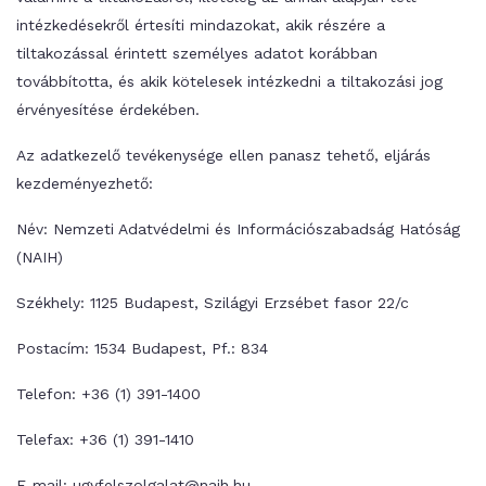
intézkedésekről értesíti mindazokat, akik részére a
tiltakozással érintett személyes adatot korábban
továbbította, és akik kötelesek intézkedni a tiltakozási jog
érvényesítése érdekében.
Az adatkezelő tevékenysége ellen panasz tehető, eljárás
kezdeményezhető:
Név: Nemzeti Adatvédelmi és Információszabadság Hatóság
(NAIH)
Székhely: 1125 Budapest, Szilágyi Erzsébet fasor 22/c
Postacím: 1534 Budapest, Pf.: 834
Telefon: +36 (1) 391-1400
Telefax: +36 (1) 391-1410
E-mail: ugyfelszolgalat@naih.hu