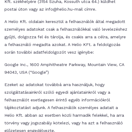
Kft. székhelyére (3154 Szuha, Kossuth utca 64.) küldhet
postai úton vagy az info@helio.hu-mail címre.
A Helio Kft. oldalain keresztül a felhasználók által megadott
személyes adatokat csak a felhasználókkal való levelezéshez
gyűjti, dolgozza fel és tárolja, és csakis arra a célra, amelyre
a felhasználó megadta azokat. A Helio KFt. a feldolgozás
során további adatfeldolgozót vesz igénybe:
Google Inc., 1600 Amphitheatre Parkway, Mountain View, CA
94043, USA (“Google”)
Ezeket az adatokat továbbá arra használjuk, hogy
szolgáltatásainkról szóló egyedi ajánlatainkról vagy a
felhasználót esetlegesen érintő egyéb információkról
tájékoztatást adjunk. A felhasználók személyes adatait a
Helio Kft. abban az esetben közli harmadik felekkel, ha arra
törvény vagy jogszabály kötelezi, vagy ha azt a felhasználó
előzetesen engedélyezte.