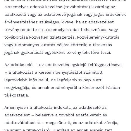
a személyes adatok kezelése (továbbítása) kizárólag az
adatkezelő vagy az adatátvevő jogának vagy jogos érdekének
érvényesítéséhez szükséges, kivéve, ha az adatkezelést
törvény rendelte el; a személyes adat felhasználása vagy
továbbítása közvetlen üzletszerzés, közvélemény-kutatás
vagy tudományos kutatás céljára történik; a tiltakozás
jogának gyakorlását egyébként törvény lehetővé teszi.
Az adatkezelő. – az adatkezelés egyidejű felfüggesztésével
– a tiltakozást a kérelem benyújtásától számított
legrövidebb időn belül, de legfeljebb 15 nap alatt
megvizsgálja, és annak eredményéről a kérelmezőt írásban
tájékoztatja.
Amennyiben a tiltakozás indokolt, az adatkezelő az
adatkezelést – beleértve a további adatfelvételt és
adattovábbítást is – megszünteti, és az adatokat zárolja,
valamint a tiltakozásról, illetőleg az annak alapján tett