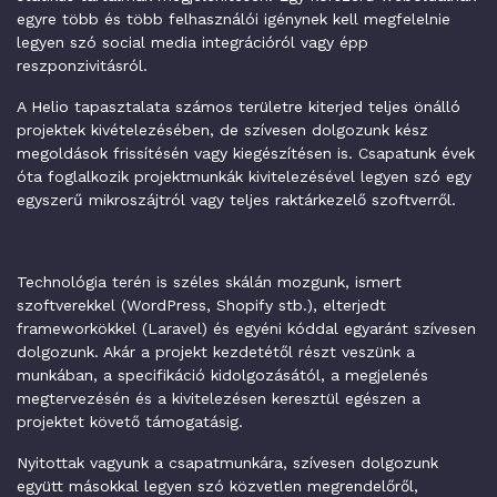
egyre több és több felhasználói igénynek kell megfelelnie
legyen szó social media integrációról vagy épp
reszponzivitásról.
A Helio tapasztalata számos területre kiterjed teljes önálló
projektek kivételezésében, de szívesen dolgozunk kész
megoldások frissítésén vagy kiegészítésen is. Csapatunk évek
óta foglalkozik projektmunkák kivitelezésével legyen szó egy
egyszerű mikroszájtról vagy teljes raktárkezelő szoftverről.
Technológia terén is széles skálán mozgunk, ismert
szoftverekkel (WordPress, Shopify stb.), elterjedt
frameworkökkel (Laravel) és egyéni kóddal egyaránt szívesen
dolgozunk. Akár a projekt kezdetétől részt veszünk a
munkában, a specifikáció kidolgozásától, a megjelenés
megtervezésén és a kivitelezésen keresztül egészen a
projektet követő támogatásig.
Nyitottak vagyunk a csapatmunkára, szívesen dolgozunk
együtt másokkal legyen szó közvetlen megrendelőről,