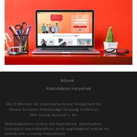
Rólunk
Adatvédelmi irányelvek
HELIO Mérnöki és Számítástechnikai Szolgáltató és
Oktató Korlátolt Felelősségű Társaság
Székhely::
3154 Szuha, Kossuth u. 64.
Cégjegyzékszám:12-09-005524
Weboldalunkon cookie-kat használunk. Amennyiben
hozzájárul használatukhoz, ezek segítségével mérjük és
elemezzük a honlap használatát.