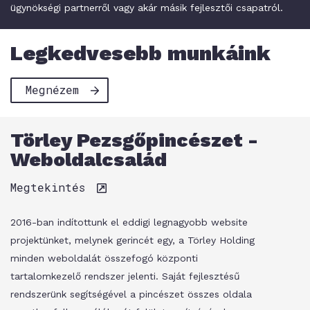
ügynökségi partnerről vagy akár másik fejlesztői csapatról.
Legkedvesebb munkáink
Megnézem
Törley Pezsgőpincészet -
Weboldalcsalád
Megtekintés
2016-ban indítottunk el eddigi legnagyobb website
projektünket, melynek gerincét egy, a Törley Holding
minden weboldalát összefogó központi
tartalomkezelő rendszer jelenti. Saját fejlesztésű
rendszerünk segítségével a pincészet összes oldala