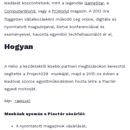
kiadását köszönhetünk, mint a legendás
GameStar
, a
ComputerWorld
, vagy a
PCWorld
magazin. A 2012 óra
független vállalkozásként működő cég online, digitális és
nyomtatott magazinjaival, illetve konferenciáival és
eseményeivel, havonta egymillió techfelhasználót ér el.
Hogyan
A Helio a kezdetektől kisebb partneri megbízásokon keresztül
segítette a Project029 munkáját, majd a 2015-ös évben a
kiadóval szoros együttműködésben hozta létre a Piactér
egyedi motorját.
kép: 
rawpixel
Munkánk nyomán a Piactér vásárlói:
A nyomtatott magazinok vásárlását,