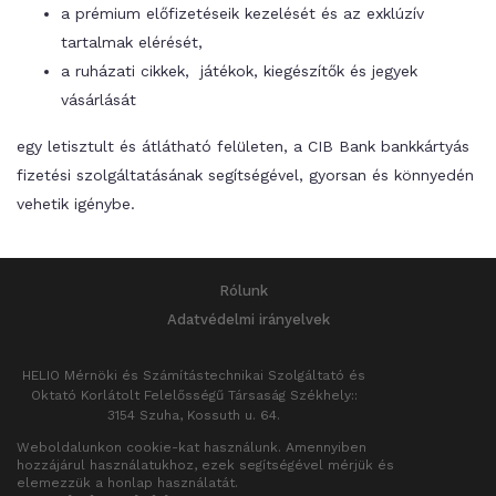
a prémium előfizetéseik kezelését és az exklúzív
tartalmak elérését,
a ruházati cikkek, játékok, kiegészítők és jegyek
vásárlását
egy letisztult és átlátható felületen, a CIB Bank bankkártyás
fizetési szolgáltatásának segítségével, gyorsan és könnyedén
vehetik igénybe.
Rólunk
Adatvédelmi irányelvek
HELIO Mérnöki és Számítástechnikai Szolgáltató és
Oktató Korlátolt Felelősségű Társaság
Székhely::
3154 Szuha, Kossuth u. 64.
Cégjegyzékszám:12-09-005524
Weboldalunkon cookie-kat használunk. Amennyiben
hozzájárul használatukhoz, ezek segítségével mérjük és
elemezzük a honlap használatát.