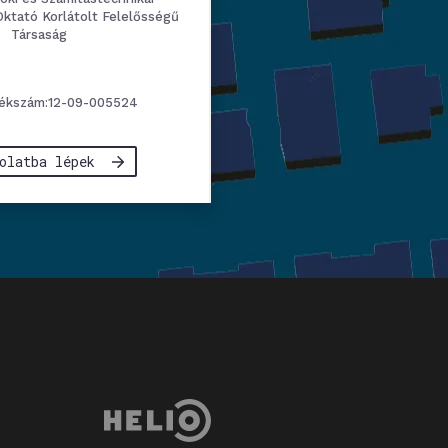
Oktató Korlátolt Felelősségű
Társaság
ékszám:12-09-005524
olatba lépek