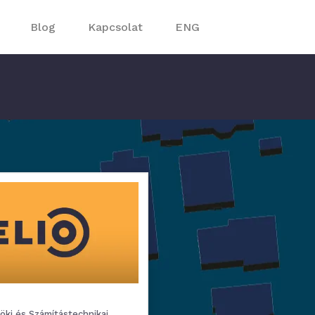
Blog
Kapcsolat
ENG
ki és Számítástechnikai