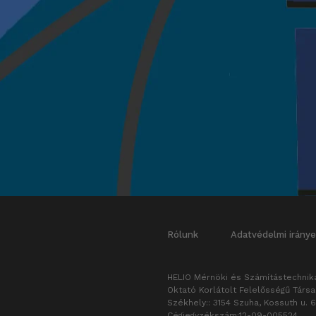
Rólunk
Adatvédelmi iránye
HELIO Mérnöki és Számítástechnika
Oktató Korlátolt Felelősségű Társ
Székhely:: 3154 Szuha, Kossuth u. 6
Cégjegyzékszám:12-09-005524