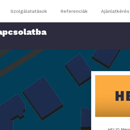
Szolgálatatások
Referenciák
Ajánlatkérés
apcsolatba
HELIO Mérnö