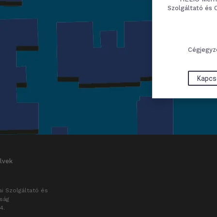
Szolgáltató és 
Cégjegyz
Kapcs
lvek
i Szolgáltató és
aság
4.