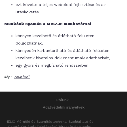
ezt követte a teljes weboldal fejlesztése és az
utánkövetés.
Munkánk nyomán a MISZJE munkatársai
könnyen kezelhető és átlátható felületen
dolgozhatnak,
könnyedén karbantartható és átlátható felületen
kezelhetik hivatalos dokumentumaik adatbázisát,
egy gyors és megbízható rendszerben.
kép: 
rawpixel
Rólunk
Adatvédelmi irányelvek
HELIO Mérnöki és Számítástechnikai Szolgáltató és
Oktató Korlátolt Felelősségű Társaság
Székhely::