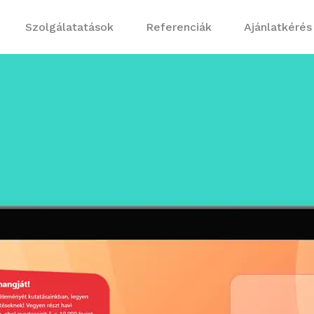
Szolgálatatások
Referenciák
Ajánlatkérés