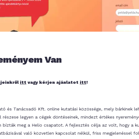
leményem Van
jeinkről
itt
vagy kérjen ajánlatot
itt
!
tó és Tanácsadó Kft. online kutatási közössége, mely bárkinek le
l részese legyen a cégek döntéseinek, mindezt értékes nyereménye
 bízták meg a Helio csapatot. A fejlesztés célja az volt, hogy a k
tbázisával való közvetlen kapcsolat nélkül, friss megjelenéssel f