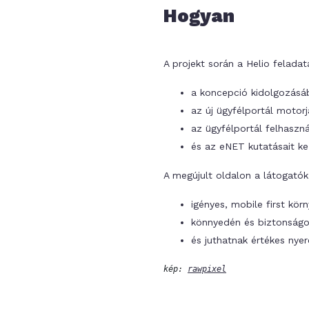
Hogyan
A projekt során a Helio feladat
a koncepció kidolgozásáb
az új ügyfélportál motorj
az ügyfélportál felhaszn
és az eNET kutatásait kez
A megújult oldalon a látogatók
igényes, mobile first kö
könnyedén és biztonságos
és juthatnak értékes nye
kép: 
rawpixel