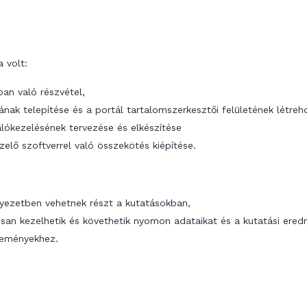
a volt:
an való részvétel,
ának telepítése és a portál tartalomszerkesztői felületének létreh
álókezelésének tervezése és elkészítése
elő szoftverrel való összekötés kiépítése.
rnyezetben vehetnek részt a kutatásokban,
an kezelhetik és követhetik nyomon adataikat és a kutatási ered
reményekhez.