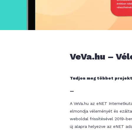
VeVa.hu – Vé
Tudjon meg többet projekt
—
A VeVa.hu az eNET Internetkuta
elmondja véleményét és ezálta
weboldal frissítésével 2019-ben
új alapra helyezve az eNET ada