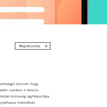
Megtekintés
hetőséget biztosít, hogy
kért cserébe! A VeVa.hu
utatási közösség ügyfélportálja
olytathassa működését.