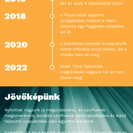
két év alatt 4 fejlesztővel bővül
2018
a folyamatos support
szolgáltatás mellett a Helio
havonta egy független projektet
ad át
2020
a pandémia nyomán a csapatunk
home officeba vonul vissza, de a
munka nem áll meg
2022
közel 7500 fejlesztés
megoldásán vagyunk túl és nem
állunk meg!
Jövőképünk
Nyitottak vagyunk új megoldásokra, és szoftverek
megismerésére, korábbi szoftverek optimalizálására és külső
fejlesztő csapatokkal való együttműködésre.
Szeretjük, ha ég a kezünk alatt a munka, ha folyamatosan és