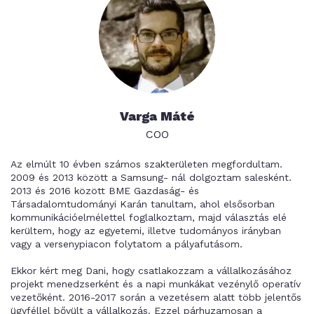
Varga Máté
COO
Az elmúlt 10 évben számos szakterületen megfordultam.
2009 és 2013 között a Samsung- nál dolgoztam salesként.
2013 és 2016 között BME Gazdaság- és
Társadalomtudományi Karán tanultam, ahol elsősorban
kommunikációelmélettel foglalkoztam, majd választás elé
kerültem, hogy az egyetemi, illetve tudományos irányban
vagy a versenypiacon folytatom a pályafutásom.
Ekkor kért meg Dani, hogy csatlakozzam a vállalkozásához
projekt menedzserként és a napi munkákat vezénylő operatív
vezetőként. 2016-2017 során a vezetésem alatt több jelentős
ügyféllel bővült a vállalkozás. Ezzel párhuzamosan a