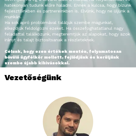
hatékonyan tudunk előre haladni. Ennek a kulcsa, hogy bízunk
fejlesztőinkben és partnereinkben is. Elvünk, hogy ne üljünk a
munkán.
Ha sok apró problémával találjuk szembe magunkat,
elkezdjük feldolgozni ezeket. Ha összefoghatatlanul nagy
feladattal találkozunk, megteremtjük az alapokat, hogy azok
irányt és talajt biztosítsanak a részleteknek.
Célunk, hogy ezen értékek mentén, folyamatosan
bővülő ügyfélkör mellett
,
fejlődjünk és kerüljünk
szembe újabb kihívásokkal.
Vezetőségünk