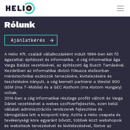
Rólunk
Ajánlatkérés
A Helio Kft. családi vállalkozásként indult 1994-ben két fő
ágazattal: építészet és informatika. A cég informatikai ága
Varga Balázs vezetésével, az építészeti ág Busch Tamáséval.
Kezdetben az informatikai divízió fókusza elsősorban
méréstechnikai eszközök tervezésére, kivitelezésére és
tesztelésére irányult, a cég kiemelt partnerei a Westel 900
GSM (ma T-Mobile) és a GEC Alsthom (ma Alstom Hungary)
voltak.
2014-ben a cég informatikai részlege profilt váltott és Varga
Dániel vezetésével a webes szoftverfejlesztés, ezen belül
vállalati adminisztrációs rendszerek fejlesztése és
támogatása lett a központi irány. Azóta a Helio csapata és
tevékenységi köre egyaránt bővült, többek közt webshopok
és websiteok tervezésével és kivitelezésével, illetve az