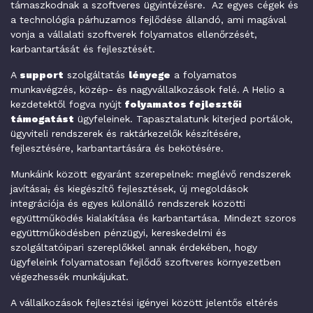
támaszkodnak a szoftveres ügyintézésre. Az egyes cégek és
a technológia párhuzamos fejlődése állandó, ami magával
vonja a vállalati szoftverek folyamatos ellenőrzését,
karbantartását és fejlesztését.
A
support
szolgáltatás
lényege
a folyamatos
munkavégzés, közép- és nagyvállalkozások felé. A Helio a
kezdetektől fogva nyújt
folyamatos fejlesztői
támogatást
ügyfeleinek. Tapasztalatunk kiterjed portálok,
ügyviteli rendszerek és raktárkezelők készítésére,
fejlesztésére, karbantartására és bekötésére.
Munkáink között egyaránt szerepelnek: meglévő rendszerek
javításai
,
és kiegészítő fejlesztések, új megoldások
integrációja és egyes különálló rendszerek közötti
együttműködés kialakítása és karbantartása. Mindezt szoros
együttműködésben pénzügyi, kereskedelmi és
szolgáltatóipari szereplőkkel annak érdekében, hogy
ügyfeleink folyamatosan fejlődő szoftveres környezetben
végezhessék munkájukat.
A vállalkozások fejlesztési igényei között jelentős eltérés