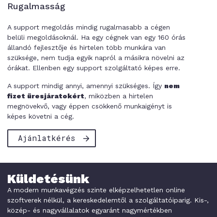
Rugalmasság
A support megoldás mindig rugalmasabb a cégen
belüli megoldásoknál. Ha egy cégnek van egy 160 órás
állandó fejlesztője és hirtelen több munkára van
szüksége, nem tudja egyik napról a másikra növelni az
órákat. Ellenben egy support szolgáltató képes erre.
A support mindig annyi, amennyi szükséges. Így
nem
fizet üresjáratokért
, miközben a hirtelen
megnövekvő, vagy éppen csökkenő munkaigényt is
képes követni a cég.
Ajánlatkérés
Küldetésünk
A modern munkavégzés szinte elképzelhetetlen online
szoftverek nélkül, a kereskedelemtől a szolgáltatóiparig. Kis-,
közép- és nagyvállalatok egyaránt nagymértékben