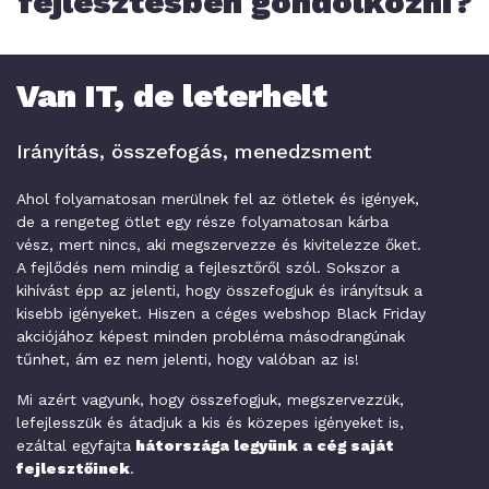
fejlesztésben gondolkozni?
Van IT, de leterhelt
Irányítás, összefogás, menedzsment
Ahol folyamatosan merülnek fel az ötletek és igények,
de a rengeteg ötlet egy része folyamatosan kárba
vész, mert nincs, aki megszervezze és kivitelezze őket.
A fejlődés nem mindig a fejlesztőről szól. Sokszor a
kihívást épp az jelenti, hogy összefogjuk és irányítsuk a
kisebb igényeket. Hiszen a céges webshop Black Friday
akciójához képest minden probléma másodrangúnak
tűnhet, ám ez nem jelenti, hogy valóban az is!
Mi azért vagyunk, hogy összefogjuk, megszervezzük,
lefejlesszük és átadjuk a kis és közepes igényeket is,
ezáltal egyfajta
hátországa legyünk a cég saját
fejlesztőinek
.