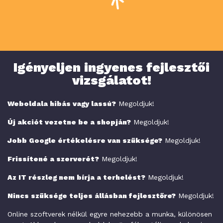
Hibásan
működik az
oldal?
Igényeljen ingyenes fejlesztői
vizsgálatot!
Weboldala hibás vagy lassú?
Megoldjuk!
Új akciót vezetne be a shopján?
Megoldjuk!
Jobb Google értékelésre van szüksége?
Megoldjuk!
Frissítené a szerverét?
Megoldjuk!
Az IT részleg nem bírja a terhelést?
Megoldjuk!
Nincs szüksége teljes állásban fejlesztőre?
Megoldjuk!
Online szoftverek nélkül egyre nehezebb a munka, különösen