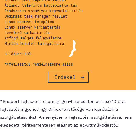
Állandó telefonos kapcsolattartás
Rendszeres személyes kapcsolattartás
Dedikált task manager felület
Linux szerver telepítés
Linux szerver karbantartás
Levelező karbantartás
Átfogó teljes felügyeletre
Minden terület támogatására
80 óra**-tól
**fejlesztői rendelkezésre állás
Érdekel
*Support fejlesztési csomag igénylése esetén az első 10 óra
fejlesztés ingyenes, így Önnek lehetősége van kipróbálni a
szolgáltatásunkat. Amennyiben a fejlesztési szolgáltatással nem
elégedett, térítésmentesen elállhat az együttműködéstől.