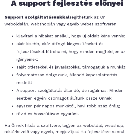
A support fejlesztés előnyei
Support szolgáltatásunkkal
segíthetünk az Ön
weboldalán, webshopján vagy egyéb webes szoftverén:
kijavítani a hibákat anélkül, hogy új oldalt kéne vennie;
akár kisebb, akár átfogó kiegészítéseket és
fejlesztéseket létrehozni, hogy minden megfeleljen az
igényeinek;
saját ötletekkel és javaslatokkal támogatjuk a munkát;
folyamatosan dolgozunk, állandó kapcsolattartás
mellett!
A support szolgáltatás állandó, de rugalmas. Minden
esetben egyéni csomagot állítunk össze Önnek;
egyszeri pár napos munkától, havi több száz óráig;
rövid és hosszútávon egyaránt.
Ha Önnek hibás a szoftvere, legyen az weboldal, webshop,
raktárkezelő vagy egyéb, megjavítjuk! Ha fejlesztésre szorul,