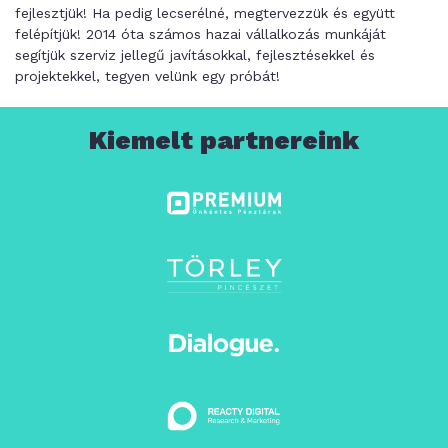
fejlesztjük! Ha pedig lecserélné, megtervezzük és együtt
felépítjük! 2014 óta számos hazai vállalkozás munkáját
segítjük szerviz jellegű javításokkal, fejlesztésekkel és
projektekkel, tegyen velünk egy próbát!
Kiemelt partnereink