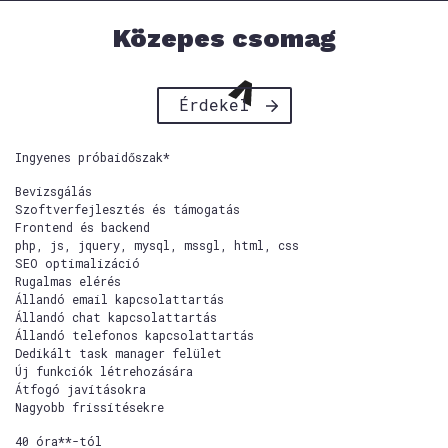
Közepes csomag
Érdekel
Ingyenes próbaidőszak*
Bevizsgálás
Szoftverfejlesztés és támogatás
Frontend és backend
php, js, jquery, mysql, mssgl, html, css
SEO optimalizáció
Rugalmas elérés
Állandó email kapcsolattartás
Állandó chat kapcsolattartás
Állandó telefonos kapcsolattartás
Dedikált task manager felület
Új funkciók létrehozására
Átfogó javításokra
Nagyobb frissítésekre
40 óra**-tól