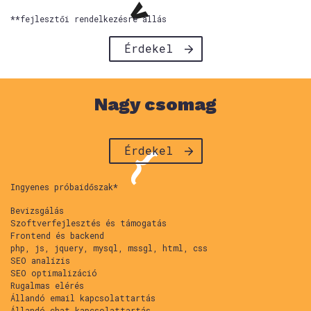
**fejlesztői rendelkezésre állás
Érdekel
Nagy csomag
Érdekel
Ingyenes próbaidőszak*
Bevizsgálás
Szoftverfejlesztés és támogatás
Frontend és backend
php, js, jquery, mysql, mssgl, html, css
SEO analízis
SEO optimalizáció
Rugalmas elérés
Állandó email kapcsolattartás
Állandó chat kapcsolattartás