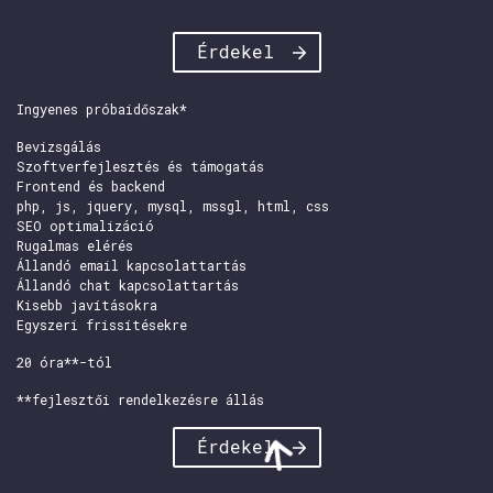
Érdekel
Ingyenes próbaidőszak*
Bevizsgálás
Szoftverfejlesztés és támogatás
Frontend és backend
php, js, jquery, mysql, mssgl, html, css
SEO optimalizáció
Rugalmas elérés
Állandó email kapcsolattartás
Állandó chat kapcsolattartás
Kisebb javításokra
Egyszeri frissítésekre
20 óra**-tól
**fejlesztői rendelkezésre állás
Érdekel